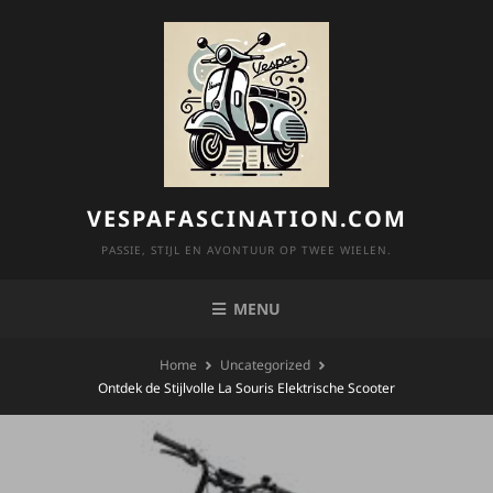
Skip
to
content
VESPAFASCINATION.COM
PASSIE, STIJL EN AVONTUUR OP TWEE WIELEN.
MENU
Home
Uncategorized
Ontdek de Stijlvolle La Souris Elektrische Scooter