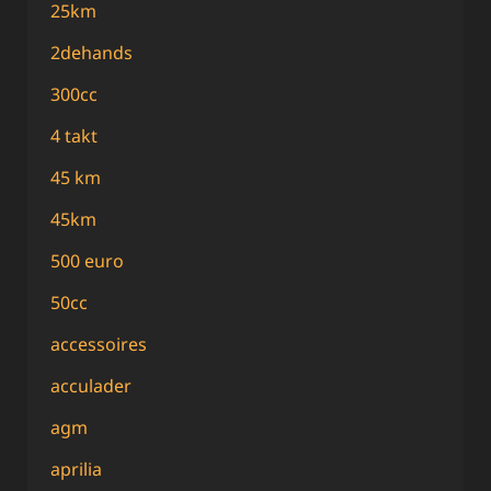
25km
2dehands
300cc
4 takt
45 km
45km
500 euro
50cc
accessoires
acculader
agm
aprilia