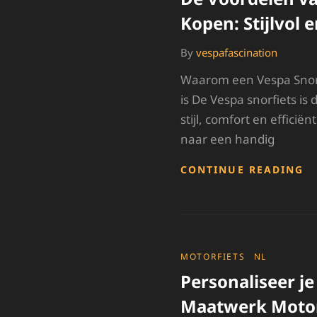
Kopen: Stijlvol 
By
vespafascination
Waarom een Vespa Sno
is De Vespa snorfiets is
stijl, comfort en efficiën
naar een handig
D
CONTINUE READING
V
V
E
V
S
K
CATEGORIES
MOTORFIETS
NL
S
Personaliseer j
E
E
Maatwerk Moto
V