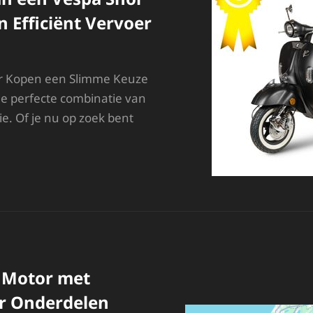
en Efficiënt Vervoer
r Kopen een Slimme Keuze
 de perfecte combinatie van
tie. Of je nu op zoek bent
E
OORDELEN
AN
EN
ESPA
NOR
OPEN:
TIJLVOL
e Motor met
N
FFICIËNT
r Onderdelen
ERVOER