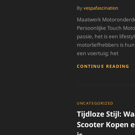
By
vespafascination
Maatwerk Motoronderdel
Persoonlijke Touch Motor
passie, het is een lifesty
motorliefhebbers is hun
een voertuig; het
P
CONTINUE READING
JE
M
M
M
M
O
CATEGORIES
UNCATEGORIZED
Tijdloze Stijl: 
Scooter Kopen 
is