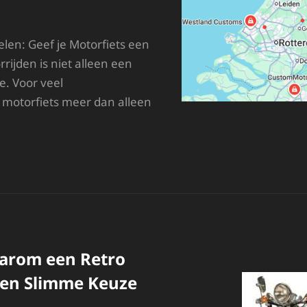
en: Geef je Motorfiets een
rijden is niet alleen een
le. Voor veel
 motorfiets meer dan alleen
ERSONALISEER
OTOR
ET
AATWERK
OTOR
NDERDELEN
Waarom een Retro
een Slimme Keuze