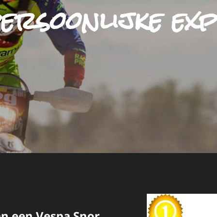
ersoonlijke exp
n een Vespa Snor