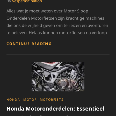
By
vespafascination
Alles wat je moet weten over Motor Sloop
Onderdelen Motorfietsen zijn krachtige machines
die ons de vrijheid geven om te reizen en avonturen
te beleven. Helaas kunnen motorfietsen na verloop
ALLES
CONTINUE READING
OVER
HOOGWAARDIGE
MOTOR
SLOOP
ONDERDELEN
VOOR
JOUW
MOTORFIETS
CATEGORIES
HONDA
MOTOR
MOTORFIETS
Honda Motoronderdelen: Essentieel