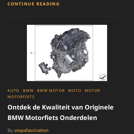
ESSENTIËLE
CONTINUE READING
MOTORFIETS
ONDERDELEN:
EEN
GIDS
VOOR
ONDERHOUD
EN
PERSONALISATIE
CATEGORIES
AUTO
BMW
BMW MOTOR
MOTO
MOTOR
MOTORFIETS
Ontdek de Kwaliteit van Originele
BMW Motorfiets Onderdelen
By
vespafascination