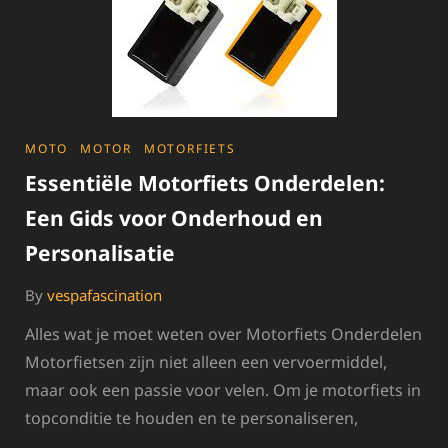
CATEGORIES
MOTO
MOTOR
MOTORFIETS
Essentiële Motorfiets Onderdelen:
Een Gids voor Onderhoud en
Personalisatie
By
vespafascination
Alles wat je moet weten over Motorfiets Onderdelen
Motorfietsen zijn niet alleen een vervoermiddel,
maar ook een passie voor velen. Om je motorfiets in
topconditie te houden en te personaliseren,