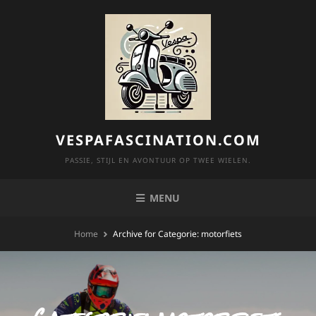
Skip
to
content
VESPAFASCINATION.COM
PASSIE, STIJL EN AVONTUUR OP TWEE WIELEN.
MENU
Home
Archive for
Categorie:
motorfiets