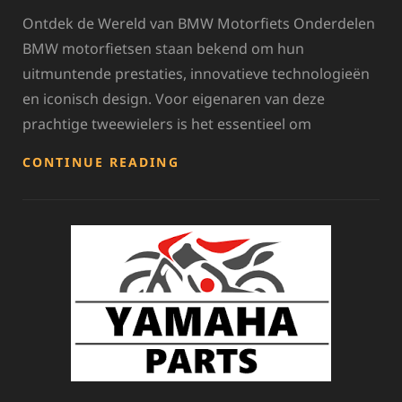
Ontdek de Wereld van BMW Motorfiets Onderdelen
BMW motorfietsen staan bekend om hun
uitmuntende prestaties, innovatieve technologieën
en iconisch design. Voor eigenaren van deze
prachtige tweewielers is het essentieel om
ONTDEK
CONTINUE READING
DE
KWALITEIT
VAN
ORIGINELE
BMW
MOTORFIETS
ONDERDELEN