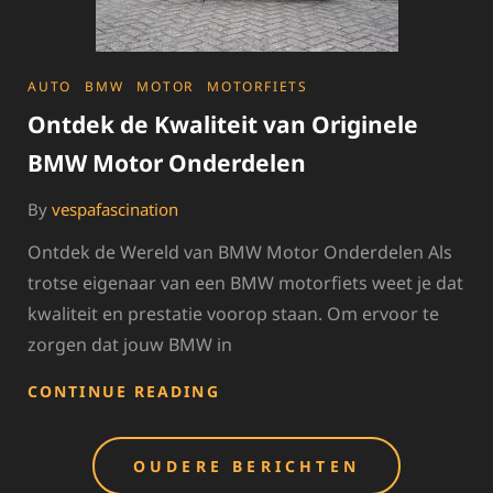
CATEGORIES
AUTO
BMW
MOTOR
MOTORFIETS
Ontdek de Kwaliteit van Originele
BMW Motor Onderdelen
By
vespafascination
Ontdek de Wereld van BMW Motor Onderdelen Als
trotse eigenaar van een BMW motorfiets weet je dat
kwaliteit en prestatie voorop staan. Om ervoor te
zorgen dat jouw BMW in
ONTDEK
CONTINUE READING
DE
KWALITEIT
Berichten
VAN
OUDERE BERICHTEN
ORIGINELE