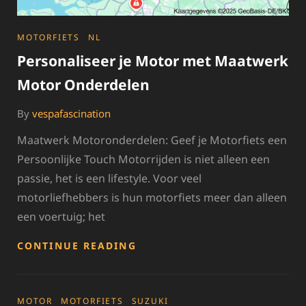
CATEGORIES
MOTORFIETS
NL
Personaliseer je Motor met Maatwerk
Motor Onderdelen
By
vespafascination
Maatwerk Motoronderdelen: Geef je Motorfiets een
Persoonlijke Touch Motorrijden is niet alleen een
passie, het is een lifestyle. Voor veel
motorliefhebbers is hun motorfiets meer dan alleen
een voertuig; het
PERSONALISEER
CONTINUE READING
JE
MOTOR
MET
MAATWERK
CATEGORIES
MOTOR
MOTORFIETS
SUZUKI