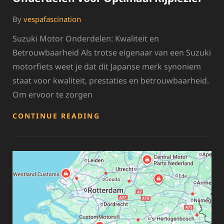
By
vespafascination
Suzuki Motor Onderdelen: Kwaliteit en
Betrouwbaarheid Als trotse eigenaar van een Suzuki
motorfiets weet je dat dit Japanse merk synoniem
staat voor kwaliteit, prestaties en betrouwbaarheid.
Om ervoor te zorgen
HOOGWAARDIGE
CONTINUE READING
SUZUKI
MOTOR
ONDERDELEN
VOOR
OPTIMAAL
RIJPLEZIER