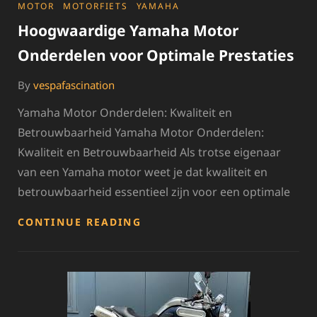
CATEGORIES
MOTOR
MOTORFIETS
YAMAHA
Hoogwaardige Yamaha Motor
Onderdelen voor Optimale Prestaties
By
vespafascination
Yamaha Motor Onderdelen: Kwaliteit en
Betrouwbaarheid Yamaha Motor Onderdelen:
Kwaliteit en Betrouwbaarheid Als trotse eigenaar
van een Yamaha motor weet je dat kwaliteit en
betrouwbaarheid essentieel zijn voor een optimale
HOOGWAARDIGE
CONTINUE READING
YAMAHA
MOTOR
ONDERDELEN
VOOR
OPTIMALE
PRESTATIES