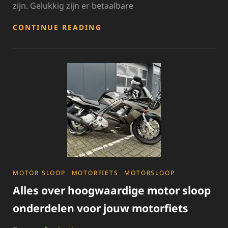
zijn. Gelukkig zijn er betaalbare
BETAALBARE
CONTINUE READING
TWEEDEHANDS
MOTOR
ONDERDELEN:
BESPAAR
OP
REPARATIEKOSTEN
CATEGORIES
MOTOR SLOOP
MOTORFIETS
MOTORSLOOP
Alles over hoogwaardige motor sloop
onderdelen voor jouw motorfiets