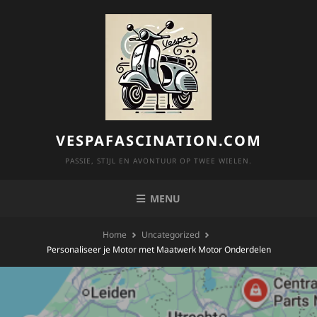
Skip
to
content
VESPAFASCINATION.COM
PASSIE, STIJL EN AVONTUUR OP TWEE WIELEN.
MENU
Home
Uncategorized
Personaliseer je Motor met Maatwerk Motor Onderdelen