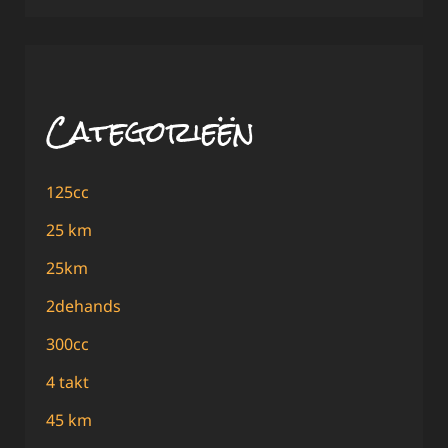
Categorieën
125cc
25 km
25km
2dehands
300cc
4 takt
45 km