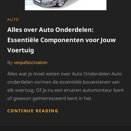
CATEGORIES
AUTO
Alles over Auto Onderdelen:
Essentiële Componenten voor Jouw
Voertuig
By
vespafascination
Alles wat je moet weten over Auto Onderdelen Auto
onderdelen vormen de essentiële bouwstenen van
elk voertuig. Of je nu een ervaren automonteur bent
of gewoon geïnteresseerd bent in het
ALLES
CONTINUE READING
OVER
AUTO
ONDERDELEN: