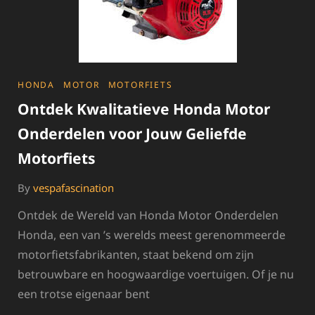
CATEGORIES
HONDA
MOTOR
MOTORFIETS
Ontdek Kwalitatieve Honda Motor
Onderdelen voor Jouw Geliefde
Motorfiets
By
vespafascination
Ontdek de Wereld van Honda Motor Onderdelen
Honda, een van ’s werelds meest gerenommeerde
motorfietsfabrikanten, staat bekend om zijn
betrouwbare en hoogwaardige voertuigen. Of je nu
een trotse eigenaar bent