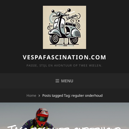
Skip
to
content
VESPAFASCINATION.COM
PASSIE, STIJL EN AVONTUUR OP TWEE WIELEN.
MENU
Home
Posts tagged
Tag:
regulier onderhoud