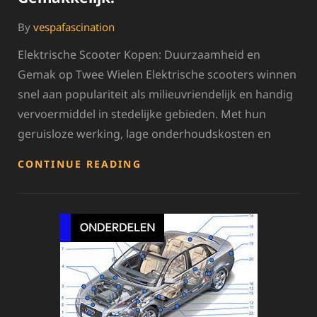
By
vespafascination
Elektrische Scooter Kopen: Duurzaamheid en
Gemak op Twee Wielen Elektrische scooters winnen
snel aan populariteit als milieuvriendelijk en handig
vervoermiddel in stedelijke gebieden. Met hun
geruisloze werking, lage onderhoudskosten en
TIPS
CONTINUE READING
VOOR
HET
KOPEN
VAN
EEN
ELEKTRISCHE
SCOOTER:
DUURZAAM
EN
GEMAKKELIJK!