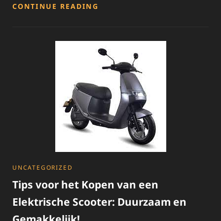
ONTDEK
CONTINUE READING
KWALITATIEVE
HONDA
MOTOR
ONDERDELEN
VOOR
JOUW
GELIEFDE
MOTORFIETS
CATEGORIES
UNCATEGORIZED
Tips voor het Kopen van een
Elektrische Scooter: Duurzaam en
Gemakkelijk!