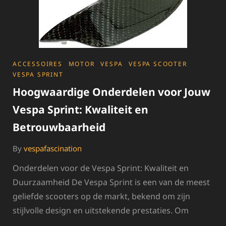
CATEGORIES
ACCESSOIRES
MOTOR
VESPA
VESPA SCOOTER
VESPA SPRINT
Hoogwaardige Onderdelen voor Jouw
Vespa Sprint: Kwaliteit en
Betrouwbaarheid
By
vespafascination
Onderdelen voor de Vespa Sprint: Kwaliteit en
Duurzaamheid De Vespa Sprint is een van de meest
geliefde scooters op de markt, bekend om zijn
stijlvolle design en uitstekende prestaties. Om