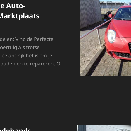
ve Auto-
Marktplaats
elen: Vind de Perfecte
ertuig Als trotse
 belangrijk het is om je
houden en te repareren. Of
IND
WALITATIEVE
UTO-
NDERDELEN
P
ARKTPLAATS
edehands