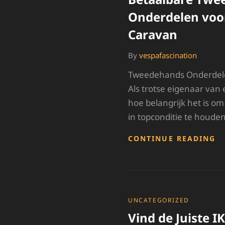
Onderdelen voo
Caravan
By
vespafascination
Tweedehands Onderdele
Als trotse eigenaar van
hoe belangrijk het is om 
in topconditie te houde
B
CONTINUE READING
T
O
V
J
H
C
CATEGORIES
UNCATEGORIZED
Vind de Juiste I