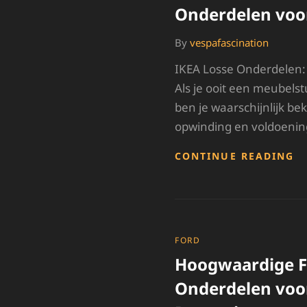
Onderdelen voo
By
vespafascination
IKEA Losse Onderdelen:
Als je ooit een meubelst
ben je waarschijnlijk b
opwinding en voldoenin
V
CONTINUE READING
D
JU
I
L
O
V
CATEGORIES
FORD
J
Hoogwaardige F
M
Onderdelen voo