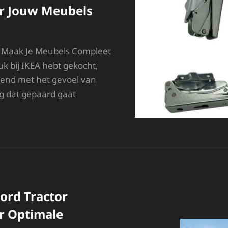
r Jouw Meubels
 Maak Je Meubels Compleet
uk bij IKEA hebt gekocht,
ekend met het gevoel van
g dat gepaard gaat
IND
E
ISTE
KEA
OSSE
NDERDELEN
OOR
OUW
ord Tractor
EUBELS
r Optimale