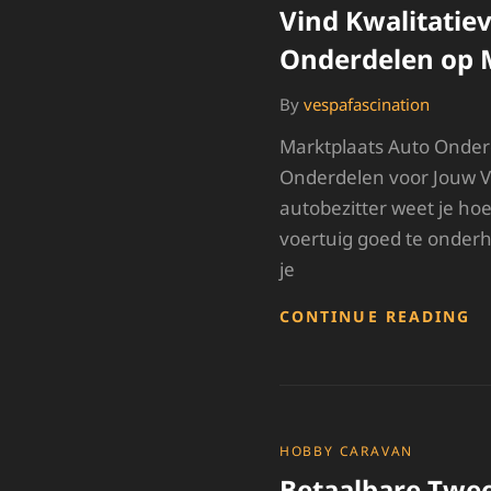
Vind Kwalitatie
Onderdelen op 
By
vespafascination
Marktplaats Auto Onderd
Onderdelen voor Jouw Vo
autobezitter weet je hoe
voertuig goed te onder
je
V
CONTINUE READING
K
A
O
O
M
CATEGORIES
HOBBY CARAVAN
Betaalbare Twe