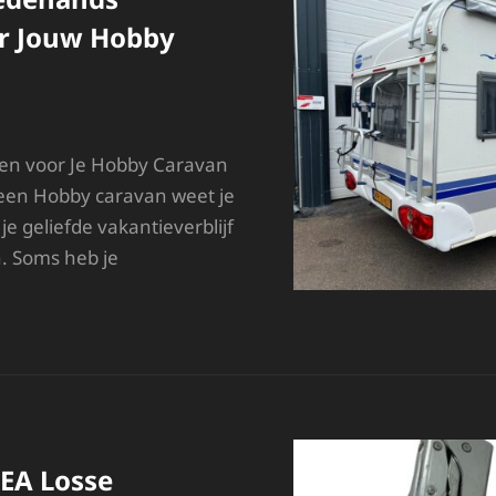
r Jouw Hobby
n voor Je Hobby Caravan
 een Hobby caravan weet je
je geliefde vakantieverblijf
n. Soms heb je
ETAALBARE
WEEDEHANDS
NDERDELEN
OOR
OUW
OBBY
ARAVAN
KEA Losse