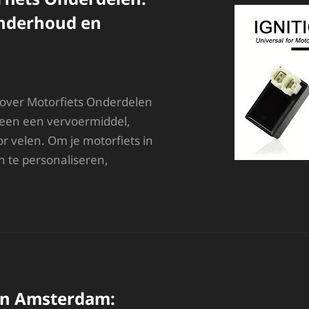
Onderhoud en
 over Motorfiets Onderdelen
lleen een vervoermiddel,
r velen. Om je motorfiets in
n te personaliseren,
SSENTIËLE
OTORFIETS
NDERDELEN:
EN
IDS
OOR
NDERHOUD
N
in Amsterdam:
ERSONALISATIE