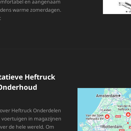
 comfortabel en aangenaam
tijdens warme zomerdagen.
t
SSENTIËLE
NDERDELEN
OOR
EN
PTIMALE
ERKING
AN
tatieve Heftruck
IRCO
 Onderhoud
 over Heftruck Onderdelen
le voertuigen in magazijnen
over de hele wereld. Om