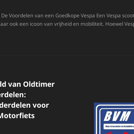
 De Voordelen van een Goedkope Vespa Een Vespa scooter
maar ook een icoon van vrijheid en mobiliteit. Hoewel Ve
OORDELIG
EN
ESPA
JDEN:
PS
OOR
EN
OEDKOPE
ld van Oldtimer
ANSCHAF
rdelen:
derdelen voor
Motorfiets