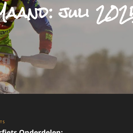
Maand:
juli 202
TS
rfiets Onderdelen: