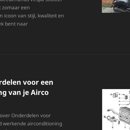
et zomaar een
 icoon van stijl, kwaliteit en
oek bent naar
ETAALBARE
HARME:
WEEDEHANDS
ESPA
COOTER
INDEN
rdelen voor een
g van je Airco
 over Onderdelen voor
d werkende airconditioning