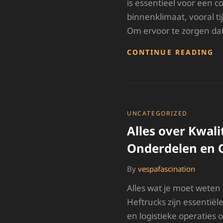
is essentieel voor een
binnenklimaat, vooral 
Om ervoor te zorgen da
E
CONTINUE READING
O
V
E
O
W
V
CATEGORIES
UNCATEGORIZED
JE
Alles over Kwali
A
Onderdelen en
By
vespafascination
Alles wat je moet weten
Heftrucks zijn essentië
en logistieke operaties 