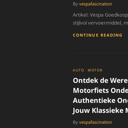
By
vespafascination
Artikel: Vespa Goedkoop
stijlvol vervoermiddel, 
V
CONTINUE READING
E
V
RI
TI
V
E
CATEGORIES
AUTO
MOTOR
G
Ontdek de Were
A
Motorfiets Onde
Authentieke On
Jouw Klassieke 
By
vespafascination