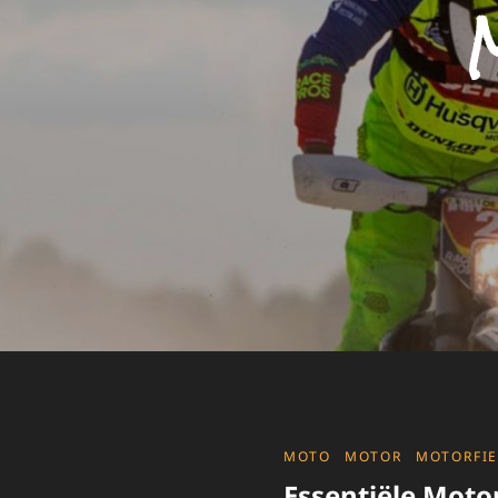
CATEGORIES
MOTO
MOTOR
MOTORFIE
Essentiële Moto