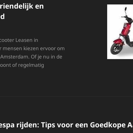
vriendelijk en
nd
cooter Leasen in
 mensen kiezen ervoor om
n Amsterdam. Of je nu in de
oont of regelmatig
COOTER
EASEN
N
MSTERDAM:
EXIBEL,
ILIEUVRIENDELIJK
N
OSTENBESPAREND
espa rijden: Tips voor een Goedkope 