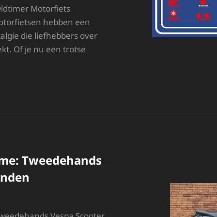
ldtimer Motorfiets
otorfietsen hebben een
lgie die liefhebbers over
t. Of je nu een trotse
NTDEK
E
ERELD
AN
LDTIMER
OTORFIETS
NDERDELEN:
UTHENTIEKE
rme: Tweedehands
NDERDELEN
OOR
inden
OUW
LASSIEKE
OTORFIETS
Tweedehands Vespa Scooter