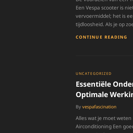
Een Vespa scooter is ni
vervoermiddel; het is een
tijdloosheid. Als je op z
B
CONTINUE READING
C
T
V
S
V
CATEGORIES
UNCATEGORIZED
Essentiële Onde
Optimale Werkin
By
vespafascination
Alles wat je moet weten
Airconditioning Een goe