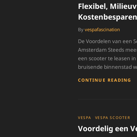
Flexibel, Milieu
Kostenbespare
By
vespafascination
De Voordelen van een S
Amsterdam Steeds meer
een scooter te leasen i
bruisende binnenstad w
S
CONTINUE READING
L
I
A
FL
M
E
CATEGORIES
VESPA
VESPA SCOOTER
K
Voordelig een V