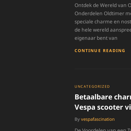
Ontdek de Wereld van O
Onderdelen Oldtimer m
speciale charme en nosta
de hele wereld aanspreek
eigenaar bent van
O
CONTINUE READING
D
W
V
O
M
O
CATEGORIES
UNCATEGORIZED
A
Betaalbare cha
O
V
Vespa scooter v
J
K
By
vespafascination
M
De Voordelen van een 