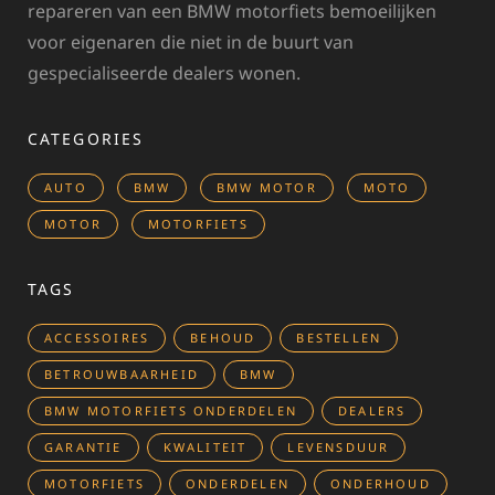
repareren van een BMW motorfiets bemoeilijken
voor eigenaren die niet in de buurt van
gespecialiseerde dealers wonen.
CATEGORIES
AUTO
BMW
BMW MOTOR
MOTO
MOTOR
MOTORFIETS
TAGS
ACCESSOIRES
BEHOUD
BESTELLEN
BETROUWBAARHEID
BMW
BMW MOTORFIETS ONDERDELEN
DEALERS
GARANTIE
KWALITEIT
LEVENSDUUR
MOTORFIETS
ONDERDELEN
ONDERHOUD