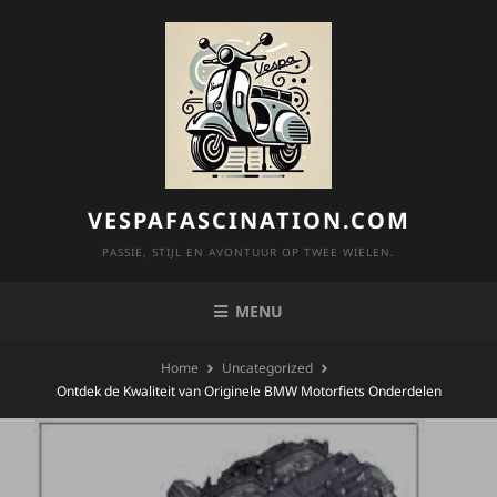
Skip
to
content
VESPAFASCINATION.COM
PASSIE, STIJL EN AVONTUUR OP TWEE WIELEN.
MENU
Home
Uncategorized
Ontdek de Kwaliteit van Originele BMW Motorfiets Onderdelen