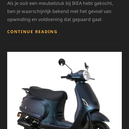
Als je ooit een meubelstuk bij IKEA hebt gekocht,
ben je waarschijnlijk bekend met het gevoel van
opwinding en voldoening dat gepaard gaat
VIND
CONTINUE READING
DE
JUISTE
IKEA
LOSSE
ONDERDELEN
VOOR
JOUW
MEUBELS