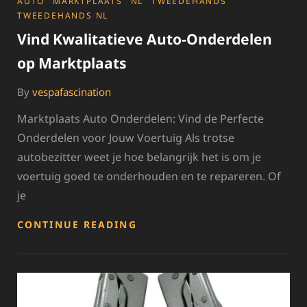
CATEGORIES
AUTO
MARKTPLAATS
NL
TWEEDEHANDS
TWEEDEHANDS NL
Vind Kwalitatieve Auto-Onderdelen
op Marktplaats
By
vespafascination
Marktplaats Auto Onderdelen: Vind de Perfecte
Onderdelen voor Jouw Voertuig Als trotse
autobezitter weet je hoe belangrijk het is om je
voertuig goed te onderhouden en te repareren. Of
je
VIND
CONTINUE READING
KWALITATIEVE
AUTO-
ONDERDELEN
OP
MARKTPLAATS