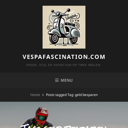
Skip
to
content
VESPAFASCINATION.COM
PASSIE, STIJL EN AVONTUUR OP TWEE WIELEN.
MENU
Home
Posts tagged
Tag:
geld besparen