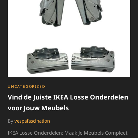
CATEGORIES
UNCATEGORIZED
Vind de Juiste IKEA Losse Onderdelen
voor Jouw Meubels
By
vespafascination
IKEA Losse Onderdelen: Maak Je Meubels Compleet