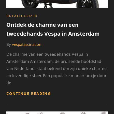
CATEGORIES
UNCATEGORIZED
Ontdek de charme van een
tweedehands Vespa in Amsterdam
By
vespafascination
De charme van een tweedehands Vespa in
Amsterdam Amsterdam, de bruisende hoofdstad
van Nederland, staat bekend om zijn unieke charme
en levendige sfeer. Een populaire manier om je door
de
ONTDEK
CONTINUE READING
DE
CHARME
VAN
EEN