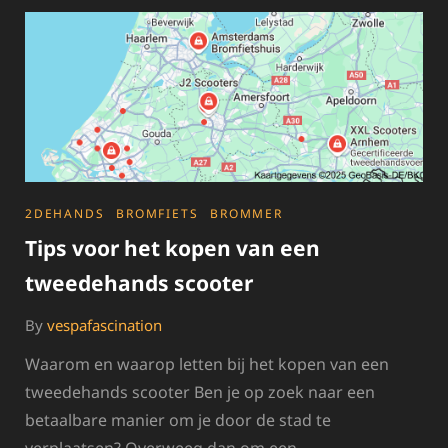
BESPAAR
OP
REPARATIEKOSTEN
CATEGORIES
2DEHANDS
BROMFIETS
BROMMER
Tips voor het kopen van een
tweedehands scooter
By
vespafascination
Waarom en waarop letten bij het kopen van een
tweedehands scooter Ben je op zoek naar een
betaalbare manier om je door de stad te
verplaatsen? Overweeg dan om een