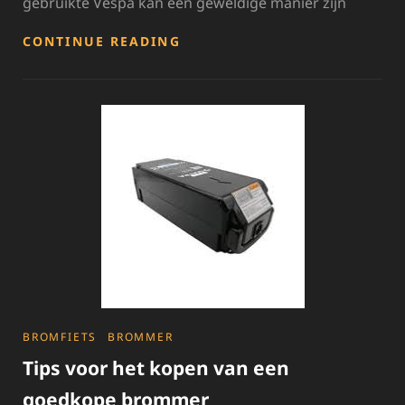
gebruikte Vespa kan een geweldige manier zijn
TIPS
CONTINUE READING
VOOR
HET
SLIM
KOPEN
VAN
EEN
TWEEDEHANDS
VESPA
SCOOTER
CATEGORIES
BROMFIETS
BROMMER
Tips voor het kopen van een
goedkope brommer