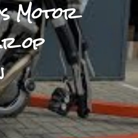
ds Motor
ar op
n