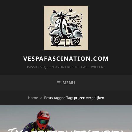
Skip
to
content
VESPAFASCINATION.COM
PASSIE, STIJL EN AVONTUUR OP TWEE WIELEN.
MENU
Home
Posts tagged
Tag:
prijzen vergelijken