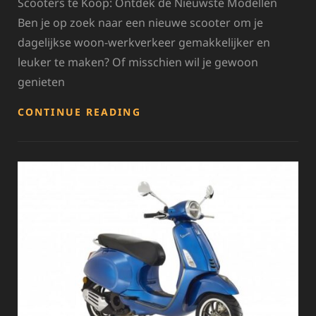
Scooters te Koop: Ontdek de Nieuwste Modellen
Ben je op zoek naar een nieuwe scooter om je
dagelijkse woon-werkverkeer gemakkelijker en
leuker te maken? Of misschien wil je gewoon
genieten
NIEUWE
CONTINUE READING
SCOOTERS
TE
KOOP:
ONTDEK
DE
LAATSTE
MODELLEN