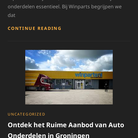
onderdelen essentieel. Bij Winparts begrijpen we
dat
WINPARTS:
CONTINUE READING
DÉ
SPECIALIST
IN
AUTO-
ONDERDELEN
CATEGORIES
UNCATEGORIZED
Ontdek het Ruime Aanbod van Auto
Onderdelen in Groningen