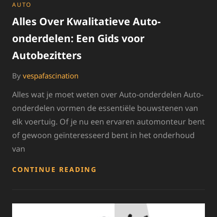
CATEGORIES
AUTO
Alles Over Kwalitatieve Auto-
onderdelen: Een Gids voor
Autobezitters
By
vespafascination
Alles wat je moet weten over Auto-onderdelen Auto-
onderdelen vormen de essentiële bouwstenen van
elk voertuig. Of je nu een ervaren automonteur bent
of gewoon geïnteresseerd bent in het onderhoud
van
ALLES
CONTINUE READING
OVER
KWALITATIEVE
AUTO-
ONDERDELEN: