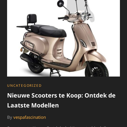
EEN
GIDS
VOOR
AUTOBEZITTERS
CATEGORIES
UNCATEGORIZED
Nieuwe Scooters te Koop: Ontdek de
Laatste Modellen
By
vespafascination