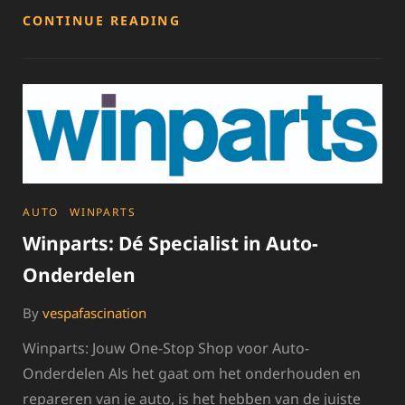
TWEEDEHANDS
CONTINUE READING
VESPA’S:
ONTDEK
DE
WERELD
VAN
OCCASIONS
VESPA
CATEGORIES
AUTO
WINPARTS
Winparts: Dé Specialist in Auto-
Onderdelen
By
vespafascination
Winparts: Jouw One-Stop Shop voor Auto-
Onderdelen Als het gaat om het onderhouden en
repareren van je auto, is het hebben van de juiste