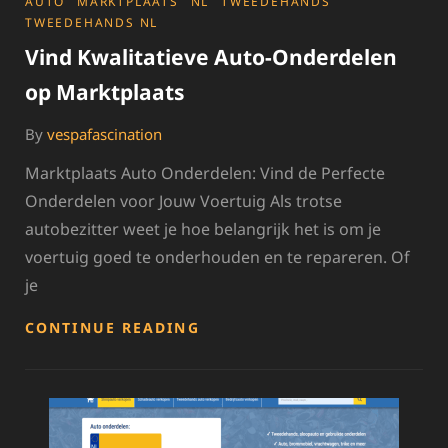
CATEGORIES
AUTO
MARKTPLAATS
NL
TWEEDEHANDS
TWEEDEHANDS NL
Vind Kwalitatieve Auto-Onderdelen
op Marktplaats
By
vespafascination
Marktplaats Auto Onderdelen: Vind de Perfecte
Onderdelen voor Jouw Voertuig Als trotse
autobezitter weet je hoe belangrijk het is om je
voertuig goed te onderhouden en te repareren. Of
je
VIND
CONTINUE READING
KWALITATIEVE
AUTO-
ONDERDELEN
OP
MARKTPLAATS