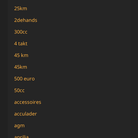
25km
2dehands
300cc
4 takt
45 km
45km
500 euro
50cc
accessoires
acculader
agm
aprilia