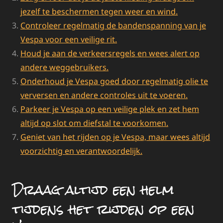
jezelf te beschermen tegen weer en wind.
Controleer regelmatig de bandenspanning van je
Vespa voor een veilige rit.
Houd je aan de verkeersregels en wees alert op
andere weggebruikers.
Onderhoud je Vespa goed door regelmatig olie te
verversen en andere controles uit te voeren.
Parkeer je Vespa op een veilige plek en zet hem
altijd op slot om diefstal te voorkomen.
Geniet van het rijden op je Vespa, maar wees altijd
voorzichtig en verantwoordelijk.
Draag altijd een helm
tijdens het rijden op een