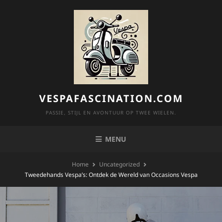
Skip
to
content
VESPAFASCINATION.COM
PASSIE, STIJL EN AVONTUUR OP TWEE WIELEN.
MENU
Home
Uncategorized
Tweedehands Vespa’s: Ontdek de Wereld van Occasions Vespa