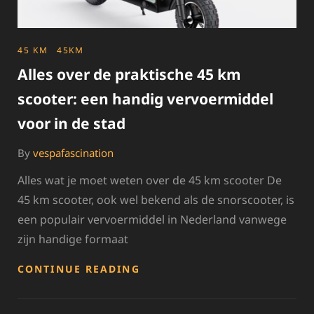
CATEGORIES
45 KM
45KM
Alles over de praktische 45 km
scooter: een handig vervoermiddel
voor in de stad
By
vespafascination
Alles wat je moet weten over de 45 km scooter De
45 km scooter, ook wel bekend als de snorscooter, is
een populair vervoermiddel in Nederland vanwege
zijn handige formaat
ALLES
CONTINUE READING
OVER
DE
PRAKTISCHE