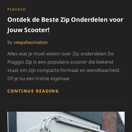
CATEGORIES
PIAGGIO
Ontdek de Beste Zip Onderdelen voor
Jouw Scooter!
By
vespafascination
Alles wat je moet weten over Zip onderdelen De
Piaggio Zip is een populaire scooter die bekend
staat om zijn compacte formaat en wendbaarheid.
Of je nu een trotse eigenaar
ONTDEK
CONTINUE READING
DE
BESTE
ZIP
ONDERDELEN
VOOR
JOUW