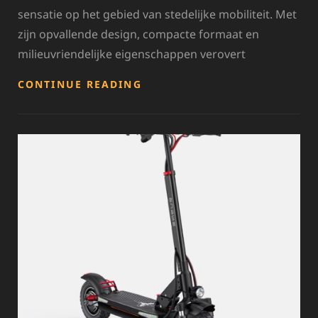
sensatie op het gebied van stedelijke mobiliteit. Met
zijn opvallende design, compacte formaat en
milieuvriendelijke eigenschappen verovert
ONTDEK
CONTINUE READING
DE
STIJLVOLLE
WERELD
VAN
DE
MOMOSCOOTER