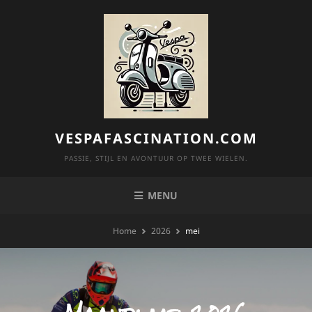
Skip
to
content
VESPAFASCINATION.COM
PASSIE, STIJL EN AVONTUUR OP TWEE WIELEN.
MENU
Home
2026
mei