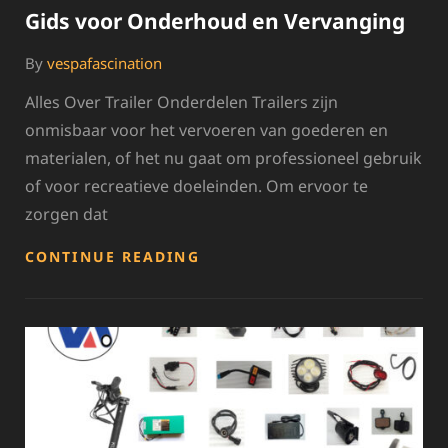
Gids voor Onderhoud en Vervanging
By
vespafascination
Alles Over Trailer Onderdelen Trailers zijn
onmisbaar voor het vervoeren van goederen en
materialen, of het nu gaat om professioneel gebruik
of voor recreatieve doeleinden. Om ervoor te
zorgen dat
ESSENTIËLE
CONTINUE READING
TRAILER
ONDERDELEN:
EEN
GIDS
VOOR
ONDERHOUD
EN
VERVANGING