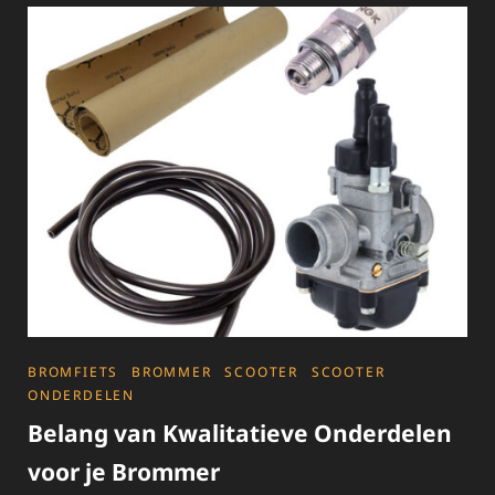
45
KM
SCOOTER:
EEN
HANDIG
VERVOERMIDDEL
VOOR
IN
DE
STAD
CATEGORIES
BROMFIETS
BROMMER
SCOOTER
SCOOTER
ONDERDELEN
Belang van Kwalitatieve Onderdelen
voor je Brommer