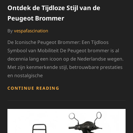
Ontdek de Tijdloze Stijl van de
Peugeot Brommer
By
vespafascination
De Iconische Peugeot Brommer: Een Tijdloos
Symbool van Mobiliteit De Peugeot brommer is al
decennia lang een icoon op de Nederlandse wegen.
Met zijn kenmerkende stijl, betrouwbare prestaties
en nostalgische
ONTDEK
CONTINUE READING
DE
TIJDLOZE
STIJL
VAN
DE
PEUGEOT
BROMMER