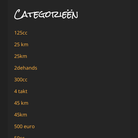
Categorieën
125cc
25 km
25km
2dehands
300cc
4 takt
45 km
45km
500 euro
50cc