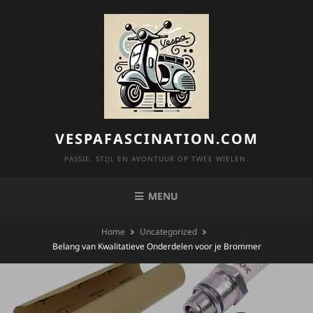
Skip
to
content
VESPAFASCINATION.COM
PASSIE, STIJL EN AVONTUUR OP TWEE WIELEN.
MENU
Home
Uncategorized
Belang van Kwalitatieve Onderdelen voor je Brommer