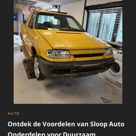
DE
LOKALE
SLOPERIJ
CATEGORIES
AUTO
Ontdek de Voordelen van Sloop Auto
Onderdelen voor Duurzaam