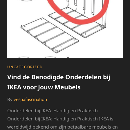
CATEGORIES
UNCATEGORIZED
Vind de Benodigde Onderdelen bij
IKEA voor Jouw Meubels
By
vespafascination
Onderdelen bij IKEA: Handig en Praktisch
Onderdelen bij IKEA: Handig en Praktisch IKEA is
wereldwijd bekend om zijn betaalbare meubels en