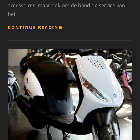
accessoires, maar ook om de handige service van
het
VIND
CONTINUE READING
DE
BENODIGDE
ONDERDELEN
BIJ
IKEA
VOOR
JOUW
MEUBELS