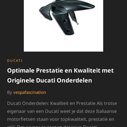
CATEGORIES
DUCATI
Optimale Prestatie en Kwaliteit met
Originele Ducati Onderdelen
By
vespafascination
Ducati Onderdelen: Kwaliteit en Prestatie Als trotse
eigenaar van een Ducati weet je dat deze Italiaanse
motorfietsen staan voor topkwaliteit, prestatie en