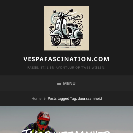
Skip
to
content
VESPAFASCINATION.COM
PASSIE, STIJL EN AVONTUUR OP TWEE WIELEN.
MENU
Home
Posts tagged
Tag:
duurzaamheid