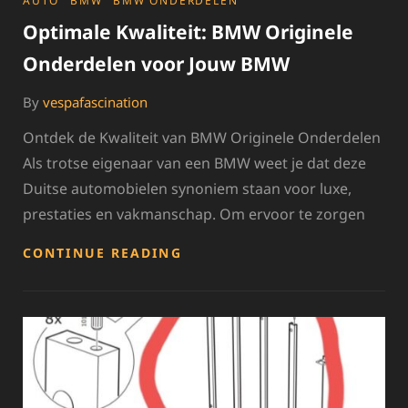
AUTO
BMW
BMW ONDERDELEN
Optimale Kwaliteit: BMW Originele
Onderdelen voor Jouw BMW
By
vespafascination
Ontdek de Kwaliteit van BMW Originele Onderdelen
Als trotse eigenaar van een BMW weet je dat deze
Duitse automobielen synoniem staan voor luxe,
prestaties en vakmanschap. Om ervoor te zorgen
OPTIMALE
CONTINUE READING
KWALITEIT:
BMW
ORIGINELE
ONDERDELEN
VOOR
JOUW
BMW