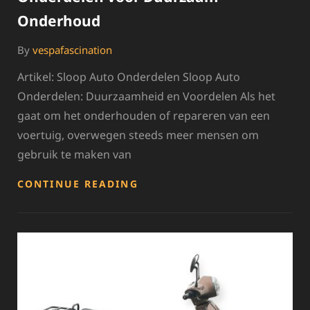
Onderhoud
By
vespafascination
Artikel: Sloop Auto Onderdelen Sloop Auto
Onderdelen: Duurzaamheid en Voordelen Als het
gaat om het onderhouden of repareren van een
voertuig, overwegen steeds meer mensen om
gebruik te maken van
ONTDEK
CONTINUE READING
DE
VOORDELEN
VAN
SLOOP
AUTO
ONDERDELEN
VOOR
DUURZAAM