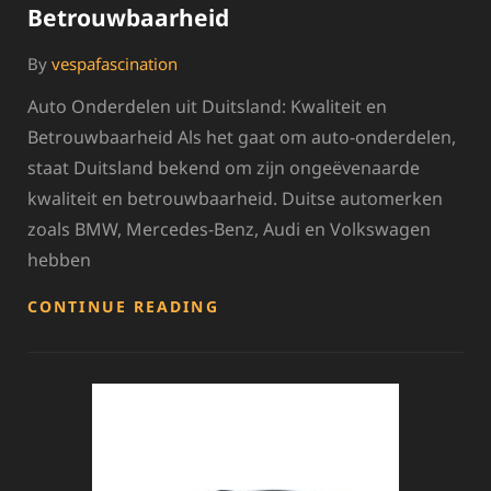
Betrouwbaarheid
By
vespafascination
Auto Onderdelen uit Duitsland: Kwaliteit en
Betrouwbaarheid Als het gaat om auto-onderdelen,
staat Duitsland bekend om zijn ongeëvenaarde
kwaliteit en betrouwbaarheid. Duitse automerken
zoals BMW, Mercedes-Benz, Audi en Volkswagen
hebben
HOOGWAARDIGE
CONTINUE READING
AUTO
ONDERDELEN
UIT
DUITSLAND:
KWALITEIT
EN
BETROUWBAARHEID