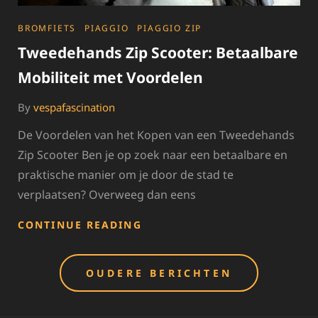
CATEGORIES
BROMFIETS
PIAGGIO
PIAGGIO ZIP
Tweedehands Zip Scooter: Betaalbare
Mobiliteit met Voordelen
By
vespafascination
De Voordelen van het Kopen van een Tweedehands
Zip Scooter Ben je op zoek naar een betaalbare en
praktische manier om je door de stad te
verplaatsen? Overweeg dan eens
TWEEDEHANDS
CONTINUE READING
ZIP
SCOOTER:
Berichten
BETAALBARE
OUDERE BERICHTEN
MOBILITEIT
navigatie
MET
VOORDELEN