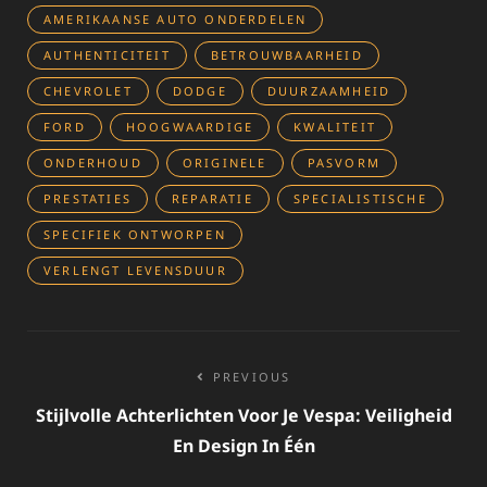
AMERIKAANSE AUTO ONDERDELEN
AUTHENTICITEIT
BETROUWBAARHEID
CHEVROLET
DODGE
DUURZAAMHEID
FORD
HOOGWAARDIGE
KWALITEIT
ONDERHOUD
ORIGINELE
PASVORM
PRESTATIES
REPARATIE
SPECIALISTISCHE
SPECIFIEK ONTWORPEN
VERLENGT LEVENSDUUR
Bericht
PREVIOUS
navigatie
Stijlvolle Achterlichten Voor Je Vespa: Veiligheid
En Design In Één