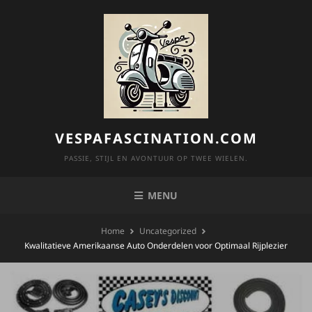
Skip
to
content
VESPAFASCINATION.COM
PASSIE, STIJL EN AVONTUUR OP TWEE WIELEN.
MENU
Home
Uncategorized
Kwalitatieve Amerikaanse Auto Onderdelen voor Optimaal Rijplezier