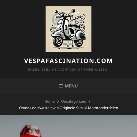
Skip
to
content
VESPAFASCINATION.COM
PASSIE, STIJL EN AVONTUUR OP TWEE WIELEN.
MENU
Home
Uncategorized
Ontdek de Kwaliteit van Originele Suzuki Motoronderdelen