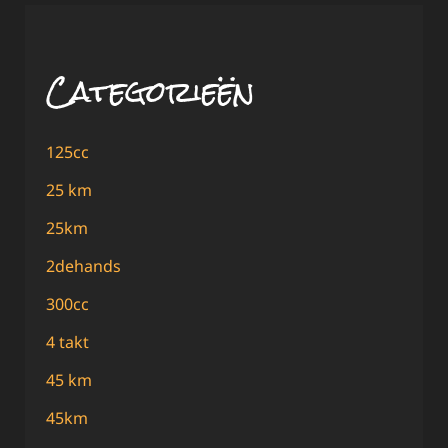
Categorieën
125cc
25 km
25km
2dehands
300cc
4 takt
45 km
45km