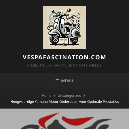
Skip
to
content
VESPAFASCINATION.COM
PASSIE, STIJL EN AVONTUUR OP TWEE WIELEN.
MENU
Home
Uncategorized
Hoogwaardige Yamaha Motor Onderdelen voor Optimale Prestaties