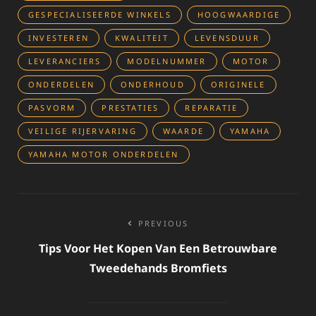
GESPECIALISEERDE WINKELS
HOOGWAARDIGE
INVESTEREN
KWALITEIT
LEVENSDUUR
LEVERANCIERS
MODELNUMMER
MOTOR
ONDERDELEN
ONDERHOUD
ORIGINELE
PASVORM
PRESTATIES
REPARATIE
VEILIGE RIJERVARING
WAARDE
YAMAHA
YAMAHA MOTOR ONDERDELEN
Bericht
PREVIOUS
navigatie
Tips Voor Het Kopen Van Een Betrouwbare
Tweedehands Bromfiets