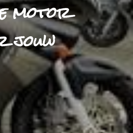
ge motor
r jouw