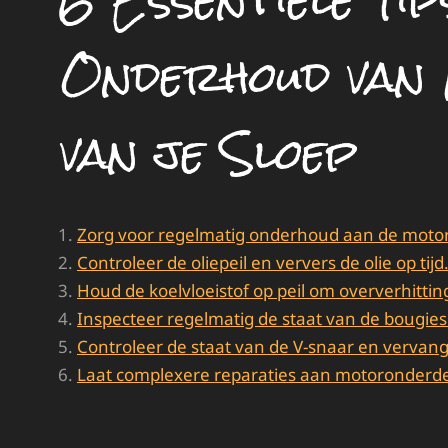
6 Essentiële Tip
Onderhoud van
van je Sloep
Zorg voor regelmatig onderhoud aan de motor
Controleer de oliepeil en ververs de olie op tijd
Houd de koelvloeistof op peil om oververhitti
Inspecteer regelmatig de staat van de bougies
Controleer de staat van de V-snaar en vervan
Laat complexere reparaties aan motoronderde