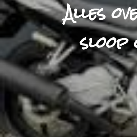
Alles o
sloop