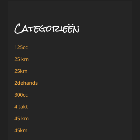
Categorieën
125cc
25 km
25km
2dehands
300cc
4 takt
45 km
45km