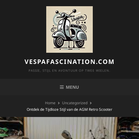
Skip
to
content
VESPAFASCINATION.COM
PASSIE, STIJL EN AVONTUUR OP TWEE WIELEN.
MENU
Home
Uncategorized
Ontdek de Tijdloze Stijl van de AGM Retro Scooter