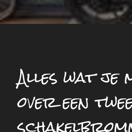
Alles wat je
over een twe
schakelbro