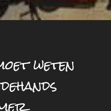
 moet weten
edehands
mmer