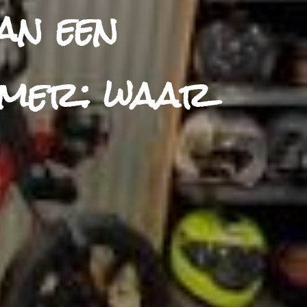
an een
mmer: waar