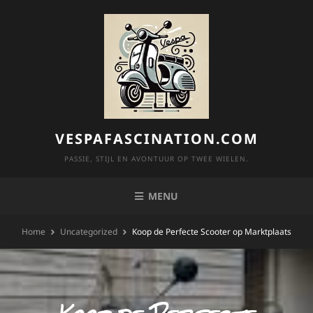
Skip
to
content
VESPAFASCINATION.COM
PASSIE, STIJL EN AVONTUUR OP TWEE WIELEN.
MENU
Home
Uncategorized
Koop de Perfecte Scooter op Marktplaats