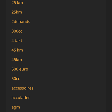
25 km
25km
2dehands
300cc
4 takt
45 km
45km
500 euro
50cc
accessoires
acculader
agm