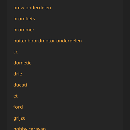
bmw onderdelen
bromfiets
brommer
buitenboordmotor onderdelen
cc
dometic
drie
ducati
et
ford
grijze
hobby caravan