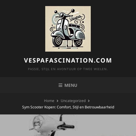
Skip
to
content
VESPAFASCINATION.COM
PASSIE, STIJL EN AVONTUUR OP TWEE WIELEN.
MENU
Home
Uncategorized
Sym Scooter Kopen: Comfort, Stijl en Betrouwbaarheid