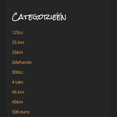
Categorieën
125cc
25 km
25km
2dehands
300cc
4 takt
45 km
45km
500 euro