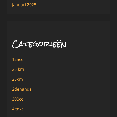
januari 2025
Categorieën
125cc
25 km
25km
2dehands
300cc
4 takt