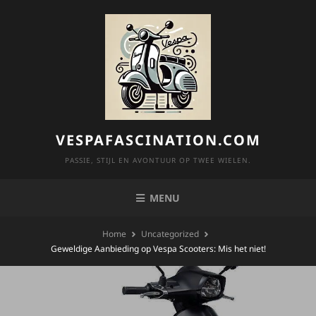
Skip
to
content
VESPAFASCINATION.COM
PASSIE, STIJL EN AVONTUUR OP TWEE WIELEN.
MENU
Home
Uncategorized
Geweldige Aanbieding op Vespa Scooters: Mis het niet!