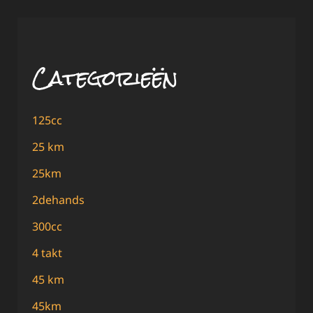
Categorieën
125cc
25 km
25km
2dehands
300cc
4 takt
45 km
45km