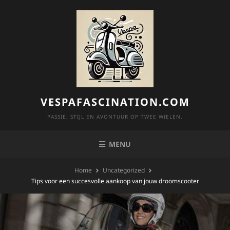
Skip
to
content
VESPAFASCINATION.COM
PASSIE, STIJL EN AVONTUUR OP TWEE WIELEN.
MENU
Home
Uncategorized
Tips voor een succesvolle aankoop van jouw droomscooter