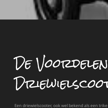
De Voordelen
Driewielscoo
Een driewielscooter, ook wel bekend als een trike