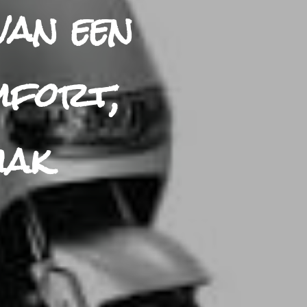
van een
mfort,
mak