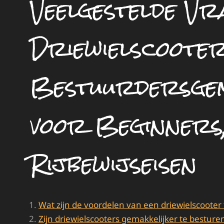
Veelgestelde Vr
Driewielscooter
Bestuurdersgem
voor Beginners
Rijbewijseisen
Wat zijn de voordelen van een driewielscooter
Zijn driewielscooters gemakkelijker te besture