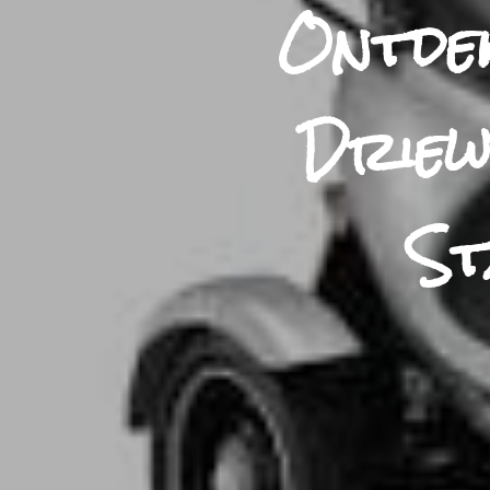
Ontdek
Driew
St