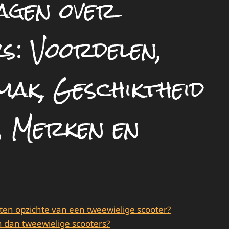
agen over
s: Voordelen,
ak, Geschiktheid
, Merken en
 ten opzichte van een tweewielige scooter?
n dan tweewielige scooters?