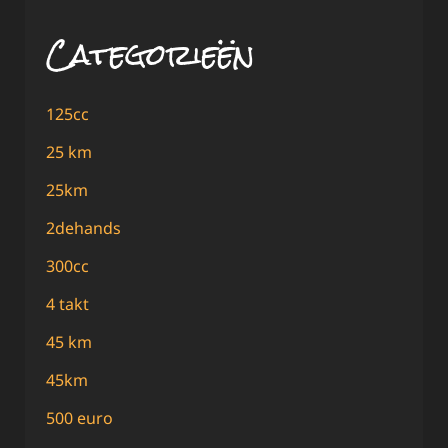
Categorieën
125cc
25 km
25km
2dehands
300cc
4 takt
45 km
45km
500 euro