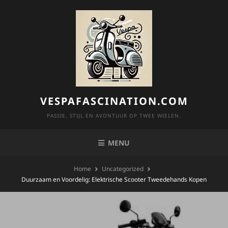
Skip
to
content
VESPAFASCINATION.COM
PASSIE, STIJL EN AVONTUUR OP TWEE WIELEN.
MENU
Home
Uncategorized
Duurzaam en Voordelig: Elektrische Scooter Tweedehands Kopen