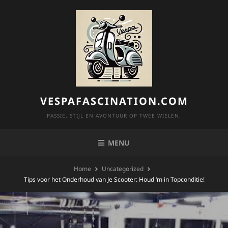
Skip
to
content
VESPAFASCINATION.COM
PASSIE, STIJL EN AVONTUUR OP TWEE WIELEN.
MENU
Home
Uncategorized
Tips voor het Onderhoud van Je Scooter: Houd ‘m in Topconditie!