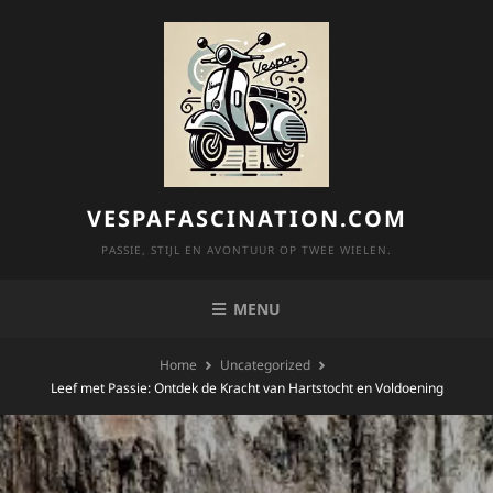
Skip
to
content
VESPAFASCINATION.COM
PASSIE, STIJL EN AVONTUUR OP TWEE WIELEN.
MENU
Home
Uncategorized
Leef met Passie: Ontdek de Kracht van Hartstocht en Voldoening