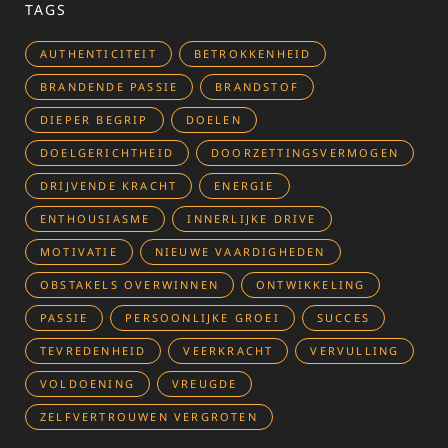
TAGS
AUTHENTICITEIT
BETROKKENHEID
BRANDENDE PASSIE
BRANDSTOF
DIEPER BEGRIP
DOELEN
DOELGERICHTHEID
DOORZETTINGSVERMOGEN
DRIJVENDE KRACHT
ENERGIE
ENTHOUSIASME
INNERLIJKE DRIVE
MOTIVATIE
NIEUWE VAARDIGHEDEN
OBSTAKELS OVERWINNEN
ONTWIKKELING
PASSIE
PERSOONLIJKE GROEI
SUCCES
TEVREDENHEID
VEERKRACHT
VERVULLING
VOLDOENING
VREUGDE
ZELFVERTROUWEN VERGROTEN