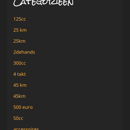
Categorieën
125cc
25 km
25km
2dehands
300cc
4 takt
45 km
45km
500 euro
50cc
accessoires