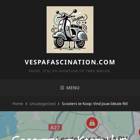
Skip
to
content
VESPAFASCINATION.COM
PASSIE, STIJL EN AVONTUUR OP TWEE WIELEN.
MENU
Home
Uncategorized
Scooters te Koop: Vind Jouw Ideale Rit!