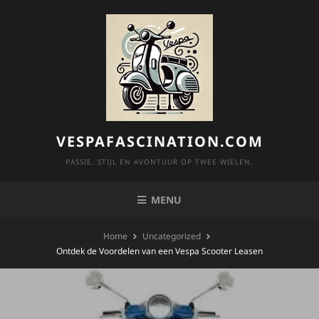
Skip
to
content
VESPAFASCINATION.COM
PASSIE, STIJL EN AVONTUUR OP TWEE WIELEN.
MENU
Home
Uncategorized
Ontdek de Voordelen van een Vespa Scooter Leasen