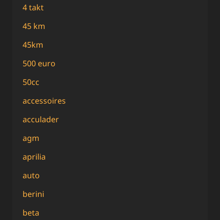
4 takt
45 km
45km
500 euro
50cc
accessoires
acculader
agm
aprilia
auto
berini
beta