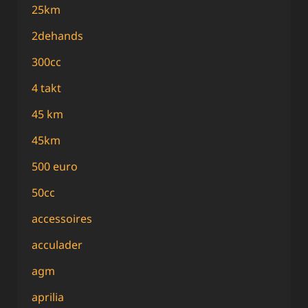
25km
2dehands
300cc
4 takt
45 km
45km
500 euro
50cc
accessoires
acculader
agm
aprilia