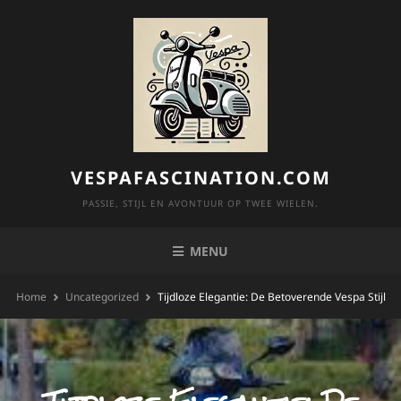
Skip
to
content
VESPAFASCINATION.COM
PASSIE, STIJL EN AVONTUUR OP TWEE WIELEN.
MENU
Home
Uncategorized
Tijdloze Elegantie: De Betoverende Vespa Stijl