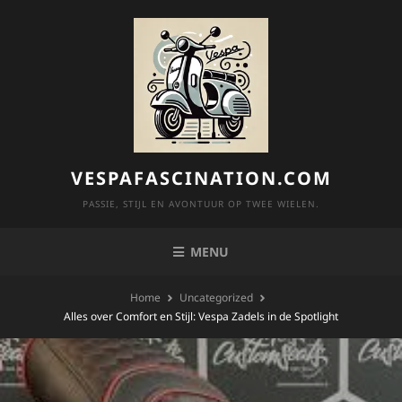
Skip
to
content
VESPAFASCINATION.COM
PASSIE, STIJL EN AVONTUUR OP TWEE WIELEN.
MENU
Home
Uncategorized
Alles over Comfort en Stijl: Vespa Zadels in de Spotlight