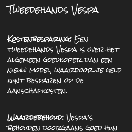
Tweedehands Vespa
Kostenbesparing:
Een
tweedehands Vespa is over het
algemeen goedkoper dan een
nieuw model, waardoor je geld
kunt besparen op de
aanschafkosten.
Waardebehoud:
Vespa’s
behouden doorgaans goed hun