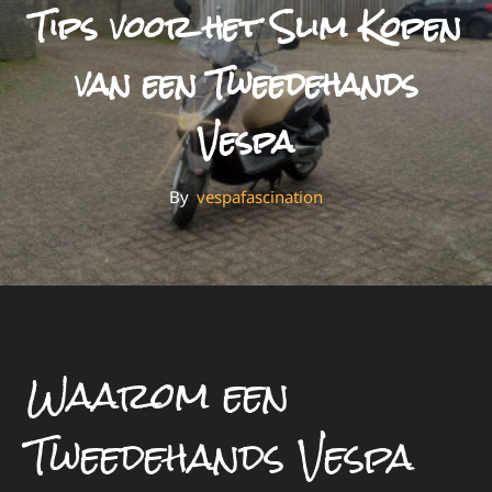
Tips voor het Slim Kopen
van een Tweedehands
Vespa
By
By
Vespafascination
Waarom een
Tweedehands Vespa