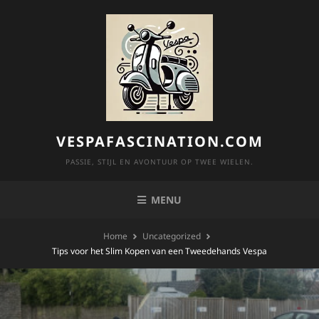
Skip
to
content
VESPAFASCINATION.COM
PASSIE, STIJL EN AVONTUUR OP TWEE WIELEN.
MENU
Home
Uncategorized
Tips voor het Slim Kopen van een Tweedehands Vespa