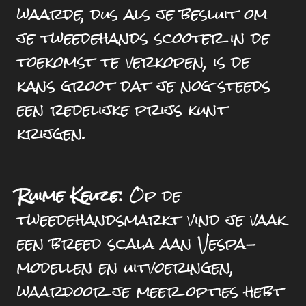
waarde, dus als je besluit om
je tweedehands scooter in de
toekomst te verkopen, is de
kans groot dat je nog steeds
een redelijke prijs kunt
krijgen.
Ruime Keuze:
Op de
tweedehandsmarkt vind je vaak
een breed scala aan Vespa-
modellen en uitvoeringen,
waardoor je meer opties hebt