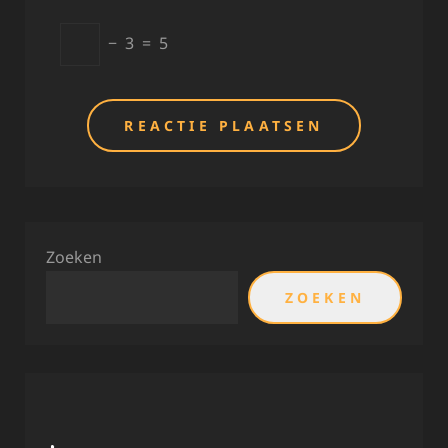
−
3
=
5
Zoeken
ZOEKEN