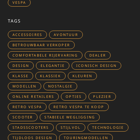
VESPA
TAGS
ACCESSOIRES
AVONTUUR
BETROUWBAAR VERKOPER
COMFORTABELE RIJERVARING
DEALER
DESIGN
ELEGANTIE
ICONISCH DESIGN
KLASSE
KLASSIEK
KLEUREN
MODELLEN
NOSTALGIE
ONLINE RETAILERS
OPTIES
PLEZIER
RETRO VESPA
RETRO VESPA TE KOOP
SCOOTER
STABIELE WEGLIGGING
STADSSCOOTERS
STIJLVOL
TECHNOLOGIE
TIJDLOOS DESIGN
TOURINGMODELLEN