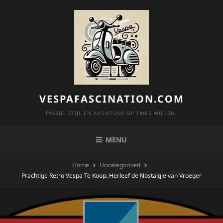
Skip
to
content
VESPAFASCINATION.COM
PASSIE, STIJL EN AVONTUUR OP TWEE WIELEN.
MENU
Home
Uncategorized
Prachtige Retro Vespa Te Koop: Herleef de Nostalgie van Vroeger