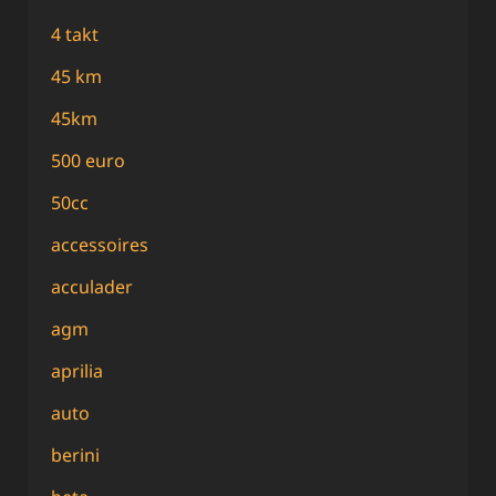
4 takt
45 km
45km
500 euro
50cc
accessoires
acculader
agm
aprilia
auto
berini