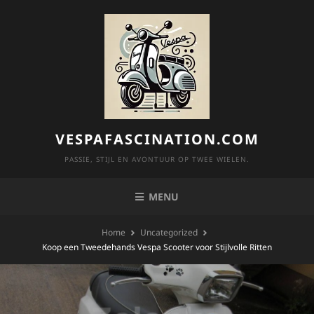
Skip
to
content
VESPAFASCINATION.COM
PASSIE, STIJL EN AVONTUUR OP TWEE WIELEN.
MENU
Home
Uncategorized
Koop een Tweedehands Vespa Scooter voor Stijlvolle Ritten