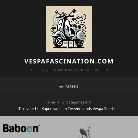
Skip
to
content
VESPAFASCINATION.COM
PASSIE, STIJL EN AVONTUUR OP TWEE WIELEN.
MENU
Home
Uncategorized
Tips voor het Kopen van een Tweedehands Vespa Snorfiets