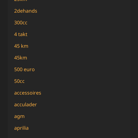
2dehands
300cc
4 takt
45 km
45km
500 euro
50cc
accessoires
acculader
agm
aprilia