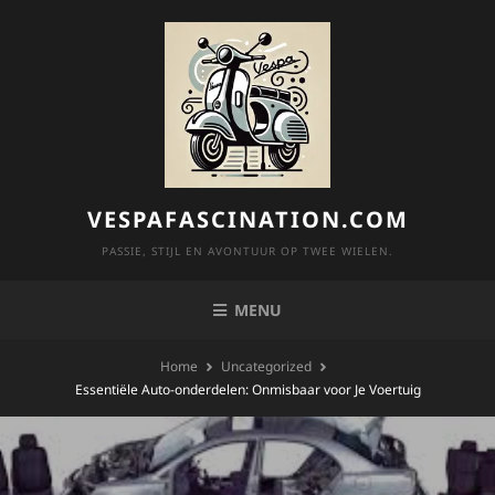
Skip
to
content
VESPAFASCINATION.COM
PASSIE, STIJL EN AVONTUUR OP TWEE WIELEN.
MENU
Home
Uncategorized
Essentiële Auto-onderdelen: Onmisbaar voor Je Voertuig