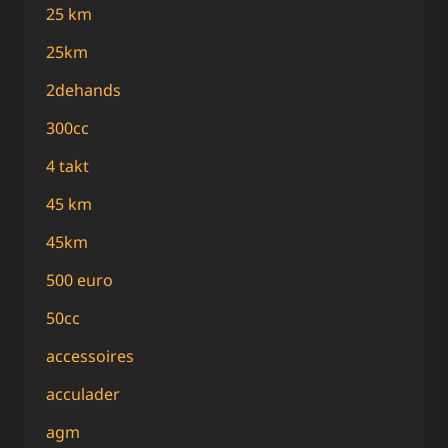
25 km
25km
2dehands
300cc
4 takt
45 km
45km
500 euro
50cc
accessoires
acculader
agm