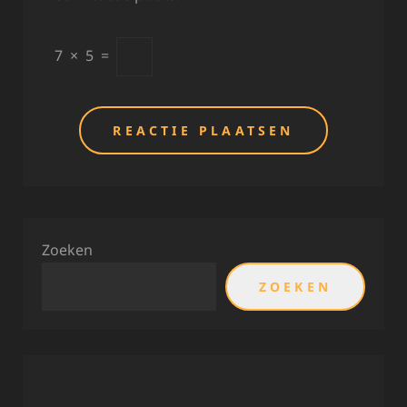
7
×
5
=
Zoeken
ZOEKEN