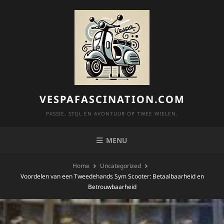
Skip
to
content
VESPAFASCINATION.COM
PASSIE, STIJL EN AVONTUUR OP TWEE WIELEN.
MENU
Home
Uncategorized
Voordelen van een Tweedehands Sym Scooter: Betaalbaarheid en
Betrouwbaarheid