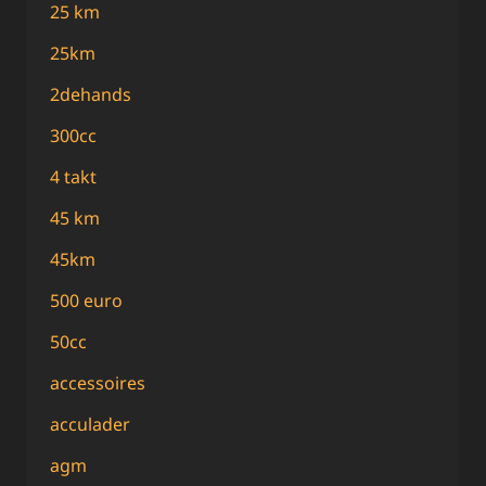
25 km
25km
2dehands
300cc
4 takt
45 km
45km
500 euro
50cc
accessoires
acculader
agm