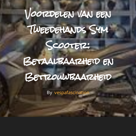
Voordelen van een
Tweedehands Sym
Scooter:
Betaalbaarheid en
Betrouwbaarheid
By
By
Vespafascination