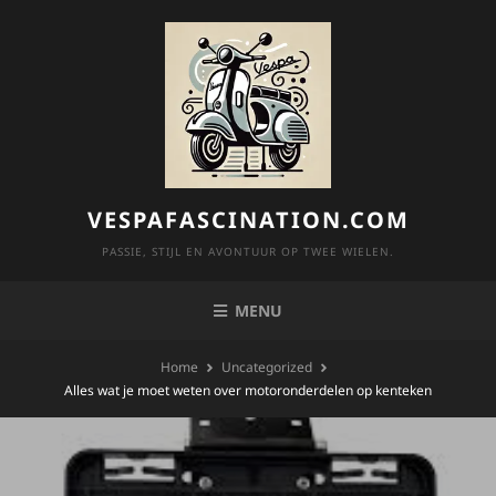
Skip
to
content
VESPAFASCINATION.COM
PASSIE, STIJL EN AVONTUUR OP TWEE WIELEN.
MENU
Home
Uncategorized
Alles wat je moet weten over motoronderdelen op kenteken