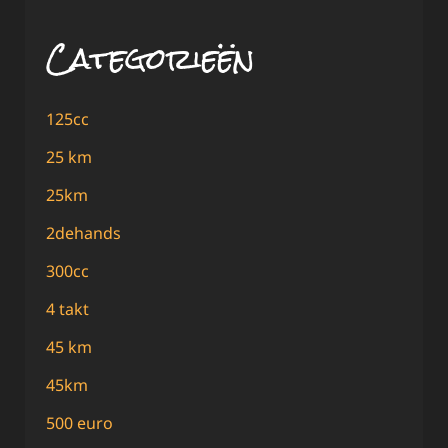
Categorieën
125cc
25 km
25km
2dehands
300cc
4 takt
45 km
45km
500 euro