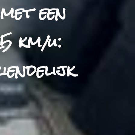
met een
5 km/u:
iendelijk