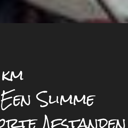
 km
 Een Slimme
orte Afstanden