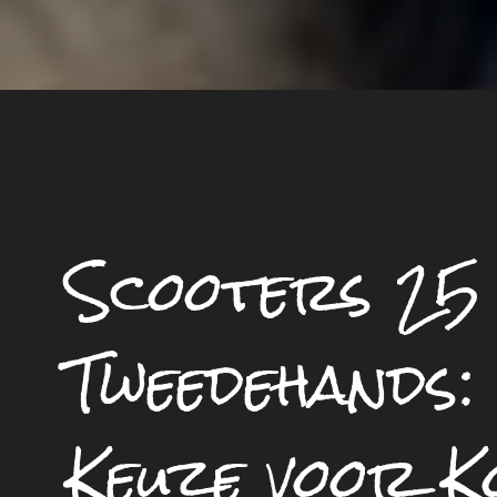
Scooters 25
Tweedehands:
Keuze voor K