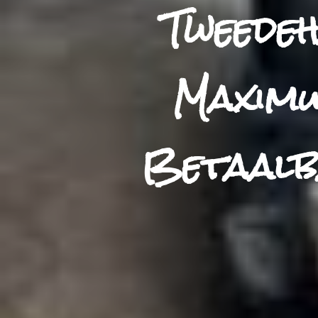
Tweede
Maximu
Betaalba