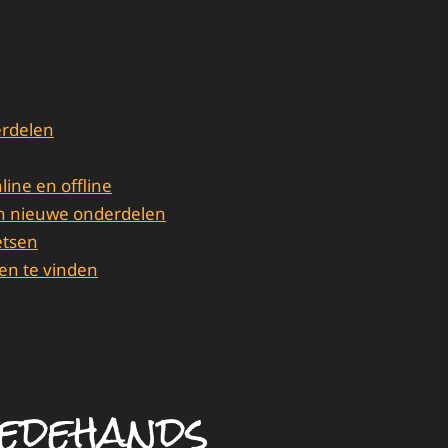
erdelen
ne en offline
van nieuwe onderdelen
etsen
en te vinden
eedehands