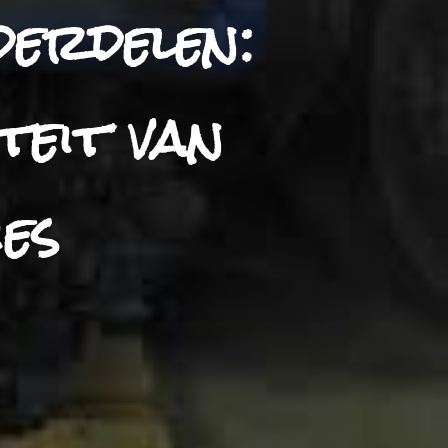
erdelen:
teit van
es