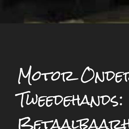
Motor Onder
Tweedehands:
Betaalbaarh