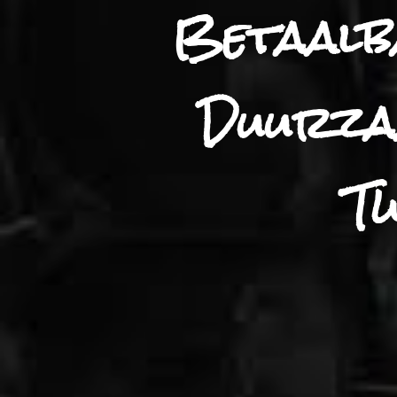
Betaalb
Duurzaa
T