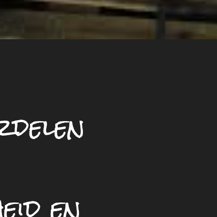
delen
eid en