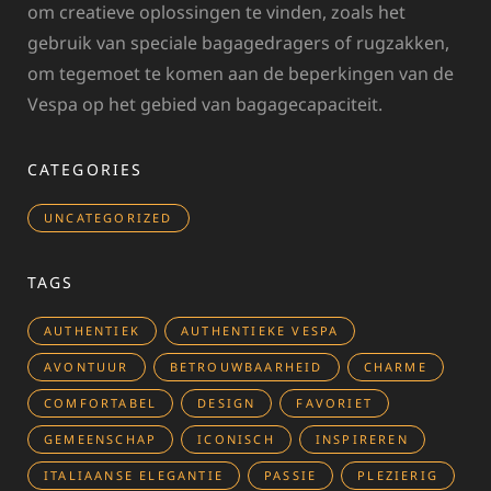
om creatieve oplossingen te vinden, zoals het
gebruik van speciale bagagedragers of rugzakken,
om tegemoet te komen aan de beperkingen van de
Vespa op het gebied van bagagecapaciteit.
CATEGORIES
UNCATEGORIZED
TAGS
AUTHENTIEK
AUTHENTIEKE VESPA
AVONTUUR
BETROUWBAARHEID
CHARME
COMFORTABEL
DESIGN
FAVORIET
GEMEENSCHAP
ICONISCH
INSPIREREN
ITALIAANSE ELEGANTIE
PASSIE
PLEZIERIG