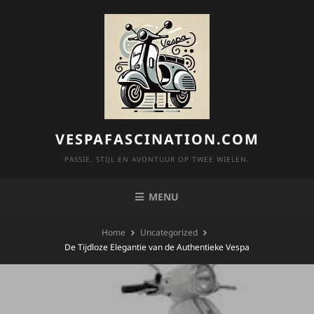
Skip
to
content
VESPAFASCINATION.COM
PASSIE, STIJL EN AVONTUUR OP TWEE WIELEN.
MENU
Home
Uncategorized
De Tijdloze Elegantie van de Authentieke Vespa