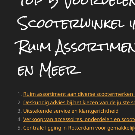
Top 5 Voordelen
Scooterwinkel 
Ruim Assortimen
en Meer
Ruim assortiment aan diverse scootermerken
Deskundig advies bij het kiezen van de juiste s
Uitstekende service en klantgerichtheid
Verkoop van accessoires, onderdelen en sco
Centrale ligging in Rotterdam voor gemakkeli