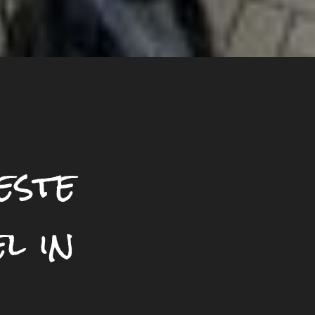
este
l in