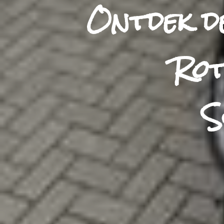
Ontdek d
Rot
S