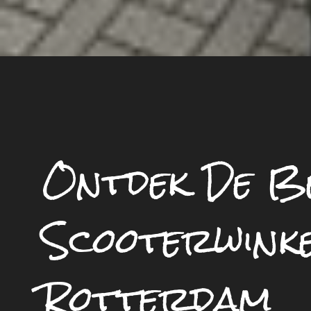
Ontdek De B
Scooterwinke
Rotterdam