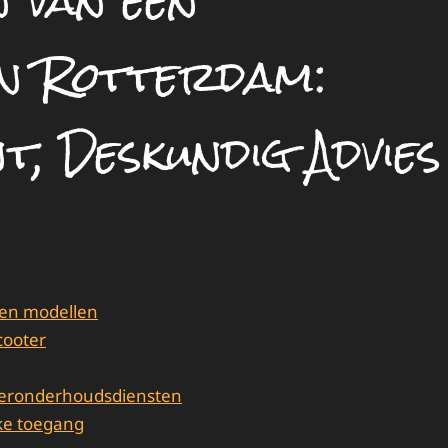
 van een
in Rotterdam:
t, Deskundig Advies
 en modellen
cooter
oteronderhoudsdiensten
jke toegang