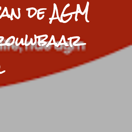
 van de AGM
trouwbaar
l