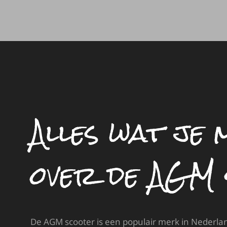
Alles wat je
over de AGM
De AGM scooter is een populair merk in Nederla