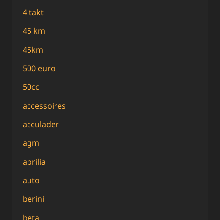
4 takt
45 km
45km
500 euro
50cc
accessoires
acculader
agm
aprilia
auto
berini
beta