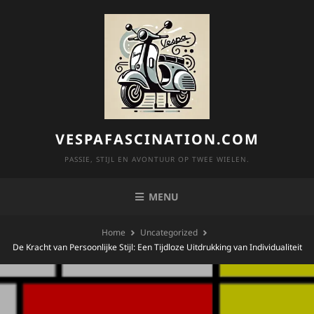
Skip
to
content
VESPAFASCINATION.COM
PASSIE, STIJL EN AVONTUUR OP TWEE WIELEN.
MENU
Home
Uncategorized
De Kracht van Persoonlijke Stijl: Een Tijdloze Uitdrukking van Individualiteit