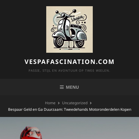
Skip
to
content
VESPAFASCINATION.COM
PASSIE, STIJL EN AVONTUUR OP TWEE WIELEN.
MENU
Home
Uncategorized
Bespaar Geld en Ga Duurzaam: Tweedehands Motoronderdelen Kopen