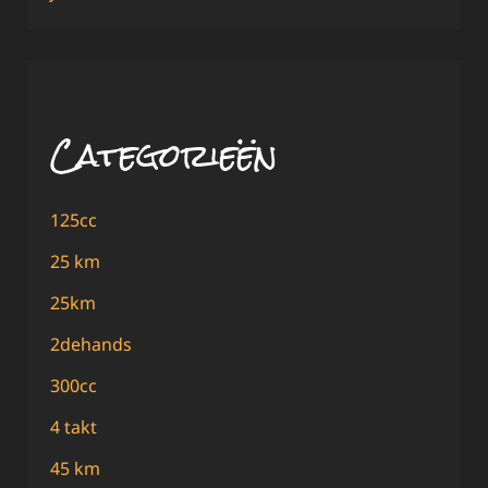
Categorieën
125cc
25 km
25km
2dehands
300cc
4 takt
45 km