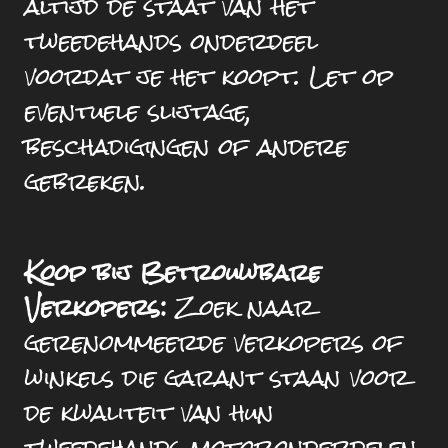
altijd de staat van het
tweedehands onderdeel
voordat je het koopt. Let op
eventuele slijtage,
beschadigingen of andere
gebreken.
Koop bij Betrouwbare
Verkopers:
Zoek naar
gerenommeerde verkopers of
winkels die garant staan voor
de kwaliteit van hun
tweedehands motoronderdelen.