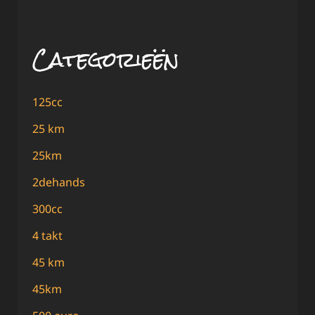
Categorieën
125cc
25 km
25km
2dehands
300cc
4 takt
45 km
45km