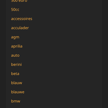
500 euro
50cc
accessoires
acculader
agm
aprilia
auto
berini
beta
blauw
blauwe
bmw