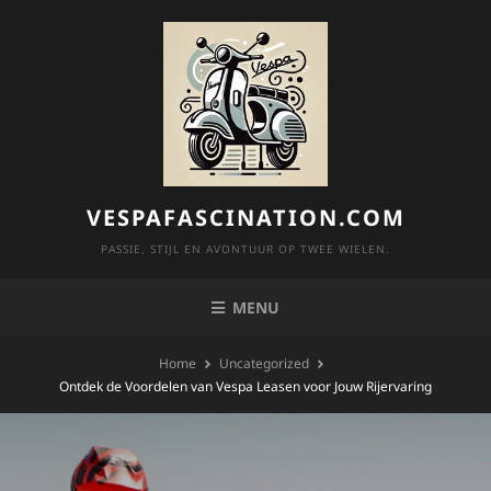
Skip
to
content
VESPAFASCINATION.COM
PASSIE, STIJL EN AVONTUUR OP TWEE WIELEN.
MENU
Home
Uncategorized
Ontdek de Voordelen van Vespa Leasen voor Jouw Rijervaring