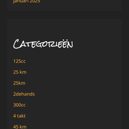
januari 2025
Categorieën
125cc
25 km
25km
2dehands
300cc
4 takt
45 km