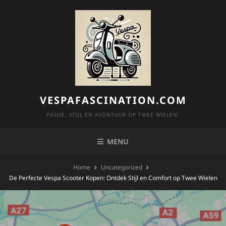
Skip
to
content
VESPAFASCINATION.COM
PASSIE, STIJL EN AVONTUUR OP TWEE WIELEN.
MENU
Home
Uncategorized
De Perfecte Vespa Scooter Kopen: Ontdek Stijl en Comfort op Twee Wielen