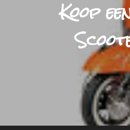
Koop een
Scoote